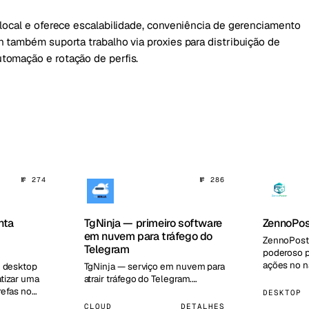
local e oferece escalabilidade, conveniência de gerenciamento
 também suporta trabalho via proxies para distribuição de
tomação e rotação de perfis.
№ 274
№ 286
nta
TgNinja — primeiro software
ZennoPos
em nuvem para tráfego do
ZennoPost
Telegram
poderoso 
ações no 
e desktop
TgNinja — serviço em nuvem para
necessidad
tizar uma
atrair tráfego do Telegram.…
A ferramen
refas no
DESKTOP
CLOUD
DETALHES