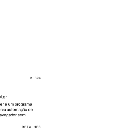
№ 304
ter
er é um programa
para automação de
navegador sem
e de escrever código.
ta…
DETALHES