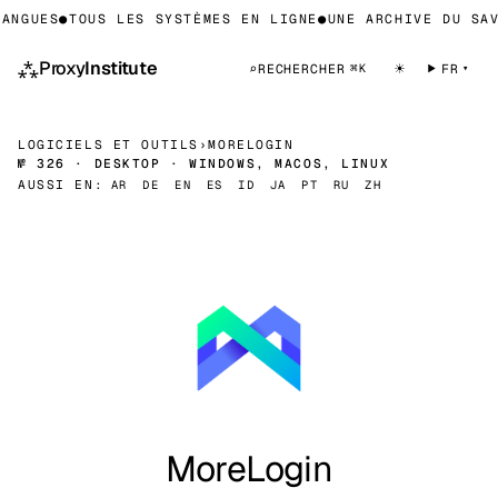
NGUES
●
TOUS LES SYSTÈMES EN LIGNE
●
UNE ARCHIVE DU SAVO
⁂
Proxy
Institute
☀
⌕
RECHERCHER
FR
⌘K
LOGICIELS ET OUTILS
›
MORELOGIN
№ 326 · DESKTOP · WINDOWS, MACOS, LINUX
AUSSI EN:
AR
DE
EN
ES
ID
JA
PT
RU
ZH
MoreLogin