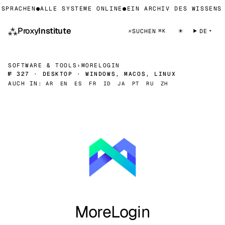
SPRACHEN
●
ALLE SYSTEME ONLINE
●
EIN ARCHIV DES WISSENS 
⁂
Proxy
Institute
☀
⌕
SUCHEN
DE
⌘K
SOFTWARE & TOOLS
›
MORELOGIN
№ 327 · DESKTOP · WINDOWS, MACOS, LINUX
AUCH IN:
AR
EN
ES
FR
ID
JA
PT
RU
ZH
MoreLogin