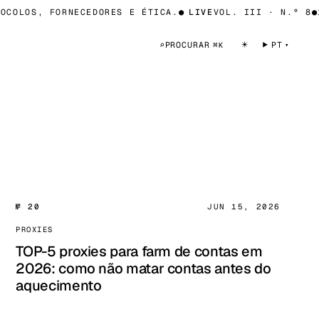
COLOS, FORNECEDORES E ÉTICA.
●
LIVE
VOL. III · N.º 8
●
10
☀
⌕
PROCURAR
PT
⌘K
№ 20
JUN 15, 2026
PROXIES
TOP-5 proxies para farm de contas em
2026: como não matar contas antes do
aquecimento