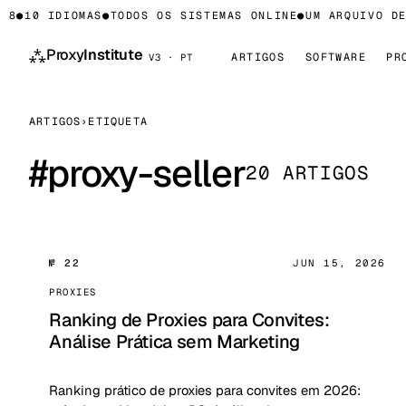
8
●
10 IDIOMAS
●
TODOS OS SISTEMAS ONLINE
●
UM ARQUIVO DE 
⁂
Proxy
Institute
ARTIGOS
SOFTWARE
PR
V3 · PT
ARTIGOS
›
ETIQUETA
#
proxy-seller
20 ARTIGOS
№ 22
JUN 15, 2026
PROXIES
Ranking de Proxies para Convites:
Análise Prática sem Marketing
Ranking prático de proxies para convites em 2026: