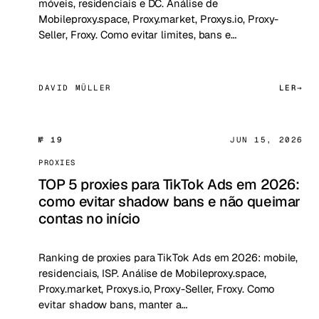
móveis, residenciais e DC. Análise de
Mobileproxy.space, Proxy.market, Proxys.io, Proxy-
Seller, Froxy. Como evitar limites, bans e…
DAVID MÜLLER
LER
№ 19
JUN 15, 2026
PROXIES
TOP 5 proxies para TikTok Ads em 2026:
como evitar shadow bans e não queimar
contas no início
Ranking de proxies para TikTok Ads em 2026: mobile,
residenciais, ISP. Análise de Mobileproxy.space,
Proxy.market, Proxys.io, Proxy-Seller, Froxy. Como
evitar shadow bans, manter a…