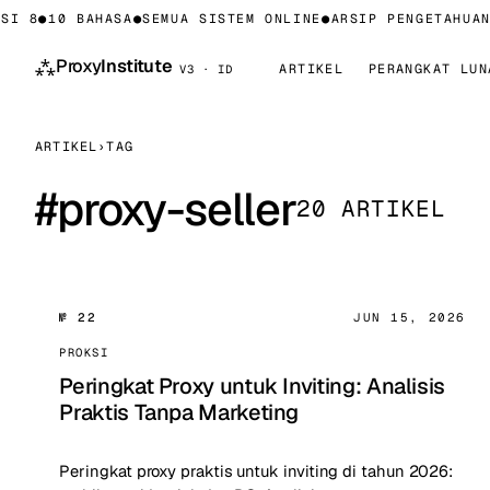
I 8
●
10 BAHASA
●
SEMUA SISTEM ONLINE
●
ARSIP PENGETAHUAN 
⁂
Proxy
Institute
ARTIKEL
PERANGKAT LUN
V3 · ID
ARTIKEL
›
TAG
#
proxy-seller
20 ARTIKEL
№ 22
JUN 15, 2026
PROKSI
Peringkat Proxy untuk Inviting: Analisis
Praktis Tanpa Marketing
Peringkat proxy praktis untuk inviting di tahun 2026: