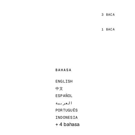
3 BACA
1 BACA
BAHASA
ENGLISH
中文
ESPAÑOL
العربية
PORTUGUÊS
INDONESIA
+ 4 bahasa