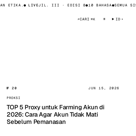
N ETIKA.
●
LIVE
JIL. III · EDISI 8
●
10 BAHASA
●
SEMUA SIS
☀
⌕
CARI
ID
⌘K
№ 20
JUN 15, 2026
PROKSI
TOP 5 Proxy untuk Farming Akun di
2026: Cara Agar Akun Tidak Mati
Sebelum Pemanasan