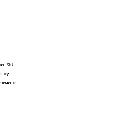
тен SKU
тингу
ртимента
к