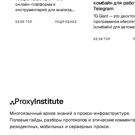
комбайн для рабо
онлайн-платформа и
Telegram
инструментарий для анализа,
автоматизации и продвижения
TG Giant — это дескт
в Telegram. Инструме…
программное обеспе
DESKTOP
ПОДРОБНЕЕ
(комбайн) для автом
широкого спектра за
Telegram.…
DESKTOP
Proxy
Institute
⁂
Многоязычный архив знаний о прокси-инфраструктуре.
Полевые гайды, разборы протоколов и этические коммент
резидентных, мобильных и серверных прокси.