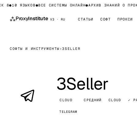
 8
●
10 ЯЗЫКОВ
●
ВСЕ СИСТЕМЫ ОНЛАЙН
●
АРХИВ ЗНАНИЙ О ПРОКС
⁂
Proxy
Institute
СТАТЬИ
СОФТ
ПРОКСИ
V3 · RU
СОФТЫ И ИНСТРУМЕНТЫ
›
3SELLER
3Seller
CLOUD
СРЕДНИЙ
CLOUD
✓ Р
TELEGRAM