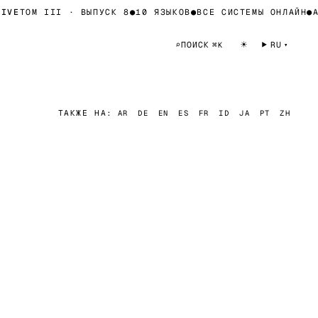
E
ТОМ III · ВЫПУСК 8
●
10 ЯЗЫКОВ
●
ВСЕ СИСТЕМЫ ОНЛАЙН
●
АРХ
☀
⌕
ПОИСК
RU
⌘K
ТАКЖЕ НА:
AR
DE
EN
ES
FR
ID
JA
PT
ZH