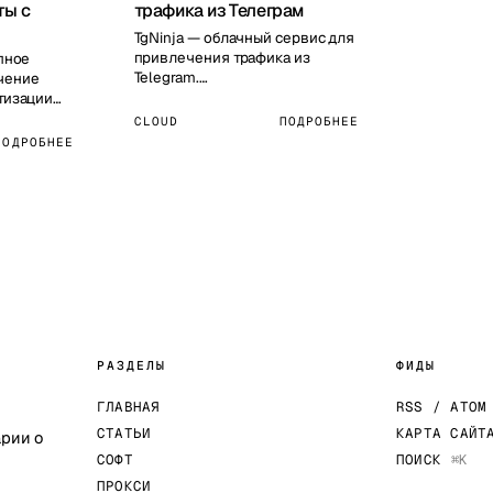
ты с
трафика из Телеграм
TgNinja — облачный сервис для
привлечения трафика из
опное
Telegram.…
чение
атизации
дач в
CLOUD
ПОДРОБНЕЕ
ПОДРОБНЕЕ
РАЗДЕЛЫ
ФИДЫ
ГЛАВНАЯ
RSS / ATOM
СТАТЬИ
КАРТА САЙТ
арии о
СОФТ
ПОИСК
⌘K
ПРОКСИ