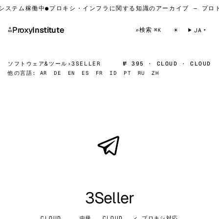
システム稼働中
●
プロキシ・インフラに関する知識のアーカイブ — プロ
⁂
Proxy
Institute
☀
検索
⌕
JA
⌘K
ソフトウェア&ツール
›
3SELLER
№ 395 · CLOUD · CLOUD
他の言語:
AR
DE
EN
ES
FR
ID
PT
RU
ZH
3Seller
CLOUD
中級
CLOUD
✓ プロキシ対応