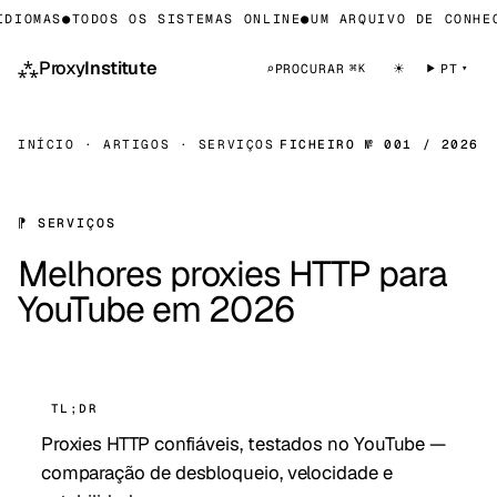
DIOMAS
●
TODOS OS SISTEMAS ONLINE
●
UM ARQUIVO DE CONHEC
⁂
Proxy
Institute
☀
⌕
PROCURAR
PT
⌘K
INÍCIO
·
ARTIGOS
·
SERVIÇOS
FICHEIRO № 001 / 2026
⁋ SERVIÇOS
Melhores proxies HTTP para
YouTube em 2026
TL;DR
Proxies HTTP confiáveis, testados no YouTube —
comparação de desbloqueio, velocidade e