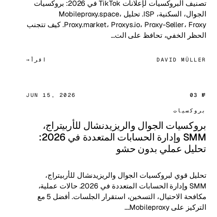
تصنيف البروكسيات لإعلانات TikTok في 2026: بروكسيات
الجوال، السكنية، ISP. تحليل Mobileproxy.space،
Proxy.market، Proxys.io، Proxy-Seller، Froxy. كيف تتجنب
الحظر الخفي، تحافظ على الت…
DAVID MÜLLER
اقرأ
JUN 15, 2026
№ 03
بروكسيات
بروكسيات الجوال والريزيدنشال للأربيتراج،
SMM وإدارة الحسابات المتعددة في 2026:
تحليل عملي بدون حشو
تحليل قوي لبروكسيات الجوال والريزيدنشال للأربيتراج،
SMM وإدارة الحسابات المتعددة في 2026. حالات عملية،
مكافحة الاحتيال، التسخين، استقرار الجلسات. أفضل 5 مع
التركيز على Mobileproxy.…