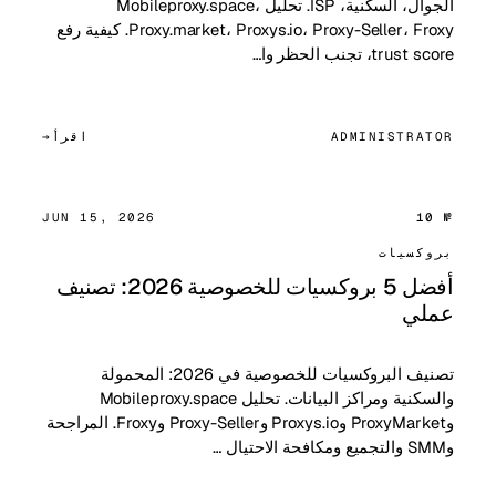
الجوال، السكنية، ISP. تحليل Mobileproxy.space،
Proxy.market، Proxys.io، Proxy-Seller، Froxy. كيفية رفع
trust score، تجنب الحظر وا…
ADMINISTRATOR
اقرأ
JUN 15, 2026
№ 10
بروكسيات
أفضل 5 بروكسيات للخصوصية 2026: تصنيف
عملي
تصنيف البروكسيات للخصوصية في 2026: المحمولة
والسكنية ومراكز البيانات. تحليل Mobileproxy.space
وProxyMarket وProxys.io وProxy-Seller وFroxy. المراجحة
وSMM والتجميع ومكافحة الاحتيال …