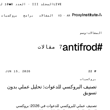
LIVE
المجلد III · العدد 8
●
10 لغات
⁂
Proxy
Institute
المقالات
برامج
بروكسيات
V3 · AR
المقالات
›
وسم
antifrod
#
7 مقالات
JUN 15, 2026
№ 22
بروكسيات
تصنيف البروكسي للدعوات: تحليل عملي بدون
تسويق
تصنيف عملي للبروكسي للدعوات في 2026: بروكسي