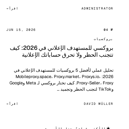
ADMINISTRATOR
اقرأ
JUN 15, 2026
№ 04
بروكسيات
بروكسي للمستهدف الإعلاني في 2026: كيف
تتجنب الحظر ولا تحرق حساباتك الإعلانية
تحليل عملي لأفضل 5 بروكسيات للمستهدف الإعلاني في
2026: Mobileproxy.space، Proxy.market، Proxys.io،
Proxy-Seller، Froxy. كيف تختار بروكسي لـ Meta وGoogle
وTikTok لتجنب الحظر وتجميد …
DAVID MÜLLER
اقرأ
★
الأكثر قراءةً هذا الأسبوع