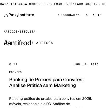
8
●
10 IDIOMAS
●
TODOS OS SISTEMAS ONLINE
●
UM ARQUIVO DE 
⁂
Proxy
Institute
☀
⌕
PROCURAR
PT
⌘K
ARTIGOS
›
ETIQUETA
#
antifrod
7 ARTIGOS
№ 22
JUN 15, 2026
PROXIES
Ranking de Proxies para Convites:
Análise Prática sem Marketing
Ranking prático de proxies para convites em 2026:
móveis, residenciais e DC. Análise de