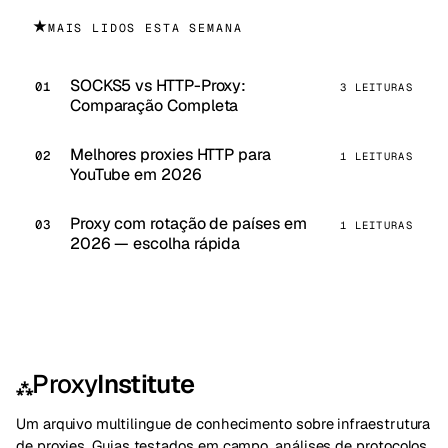
★
MAIS LIDOS ESTA SEMANA
SOCKS5 vs HTTP-Proxy:
3 LEITURAS
Comparação Completa
Melhores proxies HTTP para
1 LEITURAS
YouTube em 2026
Proxy com rotação de países em
1 LEITURAS
2026 — escolha rápida
Proxy
Institute
⁂
Um arquivo multilingue de conhecimento sobre infraestrutura
de proxies. Guias testados em campo, análises de protocolos