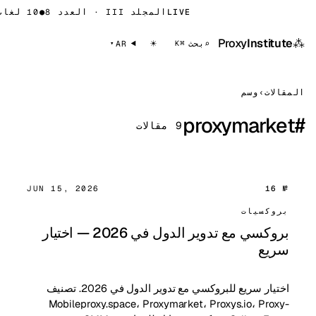
LIVE
المجلد III · العدد 8
●
10 لغات
⁂
Proxy
Institute
☀
⌕
بحث
AR
⌘K
المقالات
›
وسم
proxymarket
#
9 مقالات
JUN 15, 2026
№ 16
بروكسيات
بروكسي مع تدوير الدول في 2026 — اختيار
سريع
اختيار سريع للبروكسي مع تدوير الدول في 2026. تصنيف
Mobileproxy.space، Proxymarket، Proxys.io، Proxy-