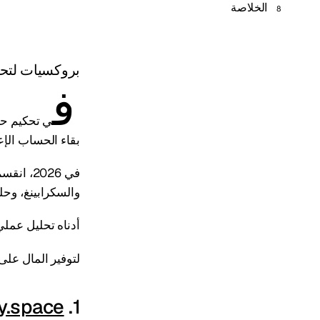
الخلاصة
بروكسيات لتحكيم حركة المر
ف
ي تحكيم حرك
بقاء الحساب الإعل
في 2026
والسكرابينغ، وحل
أدناه تحليل عملي
لتوفير المال على ال
y.space
1.