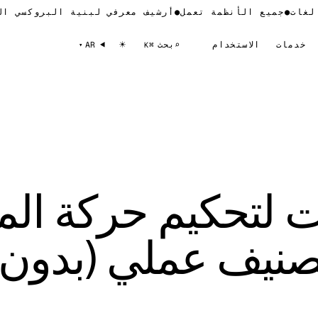
●
10 لغات
●
جميع الأنظمة تعمل
●
أرشيف معرفي لبنية البروكسي
☀
خدمات
الاستخدام
⌕
بحث
AR
⌘K
 لتحكيم حركة الم