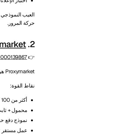
اختبار الإعلان
العيب النموذجي ل
حركة المرور.
market
2.
=E000139867
👉
Proxymarket هو مستوى الفرق والأحجام الكبيرة.
نقاط القوة:
أكثر من 100 دولة وجغرافيا مرنة
محمول + ثابت
نموذج دفع حس
عمل مستقر 