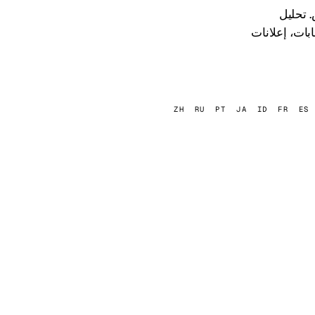
ت والمخصص. تحليل
Mobileproxy.space، . زراعة الحسابات، إعلانات
ZH
RU
PT
JA
ID
FR
ES