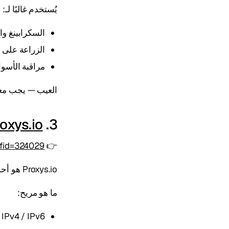
يُستخدم غالبًا لـ:
السكرابينغ وا
الزراعة على 
مراقبة الأسوا
العيب — يجب معر
oxys.io
3.
refid=324029
👉
Proxys.io هو أحد الخيارات الأكثر تنوعًا.
ما هو مريح:
IPv4 / IPv6 / محمول في مكان واحد