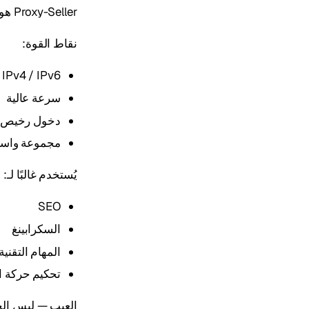
Proxy-Seller هو كلاسيكي للمهام التي تحتاج حجمًا وسعرًا.
نقاط القوة:
IPv4 / IPv6 مخصص
سرعة عالية
دخول رخيص ل
مجموعة واسع
يُستخدم غالبًا لـ:
SEO
السكرابينغ
المهام التقنية
تحكيم حركة ا
العيب — ليس الخيا