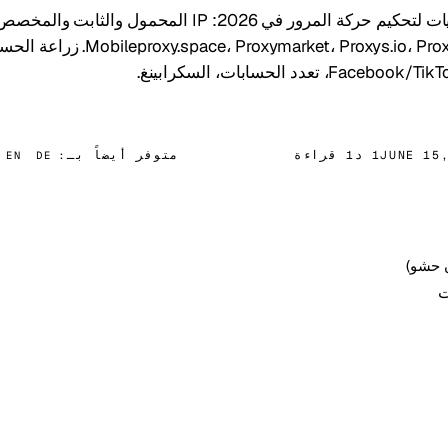
تصنيف البروكسيات لتحكيم حركة المرور في 2026: IP المحمول والثاب
Proxymarket، Proxys.io، Proxy-Seller، Froxy
، تعدد الحسابات، السكرابينغ.
JUNE 15
1 د
1 قراءة
متوفر أيضاً بـ:
EN
DE