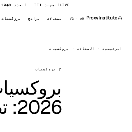
LIVE
المجلد III · العدد 8
⁂
Proxy
Institute
المقالات
برامج
بروكسيات
V3 · AR
الرئيسية
·
المقالات
·
بروكسيات
⁋ بروكسيات
بروكسيات
2026: تصنيف عملي (بدون حشو)