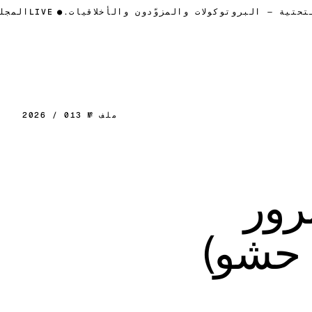
 التحتية — البروتوكولات والمزوّدون والأخلاقيات.
●
LIVE
المج
ملف № 013 / 2026
رور