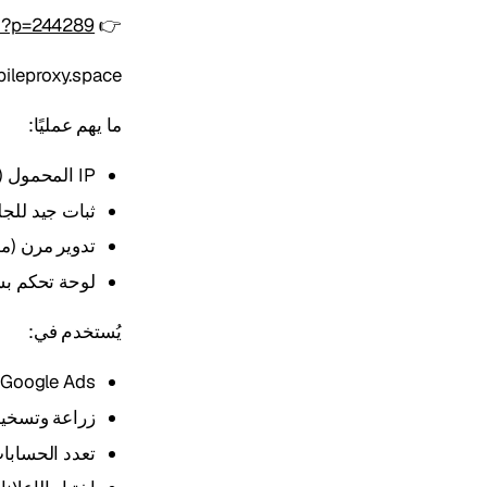
e/?p=244289
👉
Mobileproxy.space هو أحد الخيارات الأكثر شيوعًا في تحكيم حركة 
ما يهم عمليًا:
IP المحمول (3G/4G/5G) يبدو "طبيعيًا" لأنظمة الإعلانات
ثبات جيد للج
تدوير مرن (مؤقت / I
لوحة تحكم بس
يُستخدم في:
 Google Ads
زراعة وتسخي
تعدد الحسابا