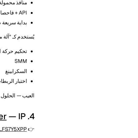
منافذ محمولة
API + فاحصات + بوت Telegram
بداية سريعة 
يُستخدم كـ "آلة م
تحكيم حركة ال
SMM
السكرابينغ
اختبار الربطا
العيب — الحلول ا
4.
— IP مخصص رخيص
er
ZRLFS7Y5XPP
👉