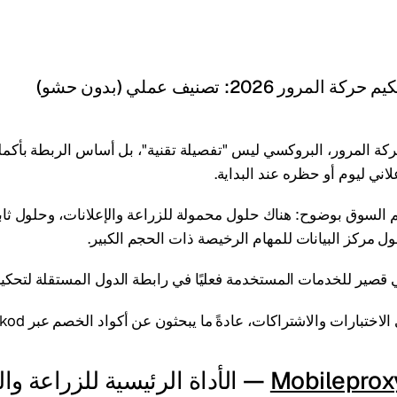
ور 2026: تصنيف عملي (بدون حشو)
ة المرور، البروكسي ليس "تفصيلة تقنية"، بل أساس الربطة بأكملها
اني ليوم أو حظره عند البداية.
، انقسم السوق بوضوح: هناك حلول محمولة للزراعة والإعلانات، وحلول ثاب
ول مركز البيانات للمهام الرخيصة ذات الحجم الكبير.
 قصير للخدمات المستخدمة فعليًا في رابطة الدول المستقلة لتحكيم
اختبارات والاشتراكات، عادةً ما يبحثون عن أكواد الخصم عبر Proxypromokod.
Mobileprox
— الأداة الرئيسية للزراعة وال