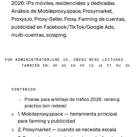
2026: IPs móviles, residenciales y dedicadas.
Análisis de Mobileproxy.space, Proxymarket,
Proxys.io, Proxy-Seller, Froxy. Farming de cuentas,
publicidad en Facebook/TikTok/Google Ads,
multi-cuentas, scraping.
POR
ADMINISTRATOR
JUNE 15, 2026
3 MIN
1 LECTURAS
TAMBIÉN EN:
AR
DE
EN
FR
ID
JA
PT
RU
ZH
CONTENIDO
Proxies para arbitraje de tráfico 2026: ranking
práctico (sin rodeos)
1. Mobileproxy.space — herramienta principal
para farming y publicidad
2. Proxymarket — cuando se necesita escala