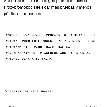
Ahorrar al inicio con códigos promocionales de
Proxypromokod suele dar más pruebas y menos
pérdidas por baneos.
#MOBILEPROXY-SPACE
#PROXYS-IO
#PROXY-SELLER
#FROXY
#MOBILNYE-PROKSI
#REZIDENTSKIE-PROKSI
#PROXYMARKET
#ARBITRAZH-TRAFIKA
#FARM-AKKAUNTOV
#FACEBOOK-ADS
#TIKTOK-ADS
#PROKSI-DLYA-ARBITRAZHA
→
TAMBIÉN EN ESTE NÚMERO
№ 15
JUN 15