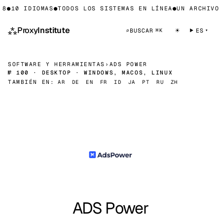
8
●
10 IDIOMAS
●
TODOS LOS SISTEMAS EN LÍNEA
●
UN ARCHIVO 
⁂
Proxy
Institute
☀
⌕
BUSCAR
ES
⌘K
SOFTWARE Y HERRAMIENTAS
›
ADS POWER
№ 100 · DESKTOP · WINDOWS, MACOS, LINUX
TAMBIÉN EN:
AR
DE
EN
FR
ID
JA
PT
RU
ZH
ADS Power