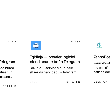
№ 272
№ 284
TgNinja — premier logiciel
ZennoPos
 Telegram
cloud pour le trafic Telegram
ZennoPoste
logiciel d'
l de bureau
TgNinja — service cloud pour
actions da
tiser un
attirer du trafic depuis Telegram.…
avoir besoi
es dans
DESKTOP
CLOUD
DÉTAILS
DÉTAILS