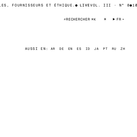
S, FOURNISSEURS ET ÉTHIQUE.
●
LIVE
VOL. III · N° 8
●
10 
☀
⌕
RECHERCHER
FR
⌘K
AUSSI EN:
AR
DE
EN
ES
ID
JA
PT
RU
ZH