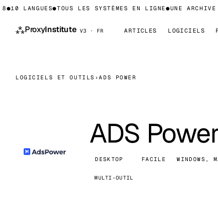
●
10 LANGUES
●
TOUS LES SYSTÈMES EN LIGNE
●
UNE ARCHIVE D
⁂
Proxy
Institute
ARTICLES
LOGICIELS
V3 · FR
LOGICIELS ET OUTILS
›
ADS POWER
ADS Powe
DESKTOP
FACILE
WINDOWS, M
MULTI-OUTIL