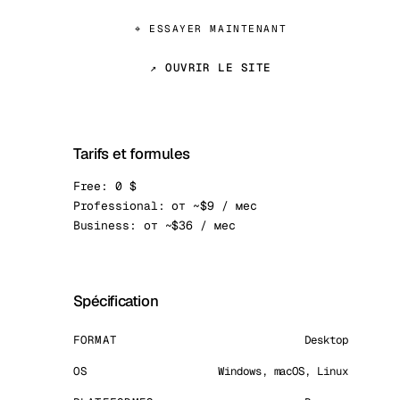
⌖ ESSAYER MAINTENANT
↗ OUVRIR LE SITE
Tarifs et formules
Free: 0 $
Professional: от ~$9 / мес
Business: от ~$36 / мес
Spécification
FORMAT
Desktop
OS
Windows, macOS, Linux