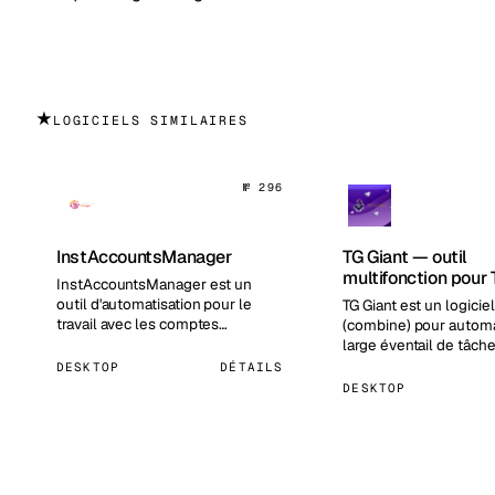
★
LOGICIELS SIMILAIRES
№ 296
InstAccountsManager
TG Giant — outil
multifonction pour
InstAccountsManager est un
outil d'automatisation pour le
TG Giant est un logicie
travail avec les comptes
(combine) pour automa
Instagram. Le programme aide à
large éventail de tâch
gérer …
Telegram.…
DESKTOP
DÉTAILS
DESKTOP