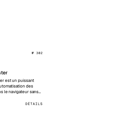
№ 302
ter
r est un puissant
automatisation des
ns le navigateur sans
n d'écrire du code.…
DÉTAILS