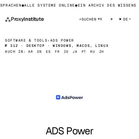
PRACHEN
●
ALLE SYSTEME ONLINE
●
EIN ARCHIV DES WISSENS Ü
⁂
Proxy
Institute
☀
⌕
SUCHEN
DE
⌘K
SOFTWARE & TOOLS
›
ADS POWER
№ 312 · DESKTOP · WINDOWS, MACOS, LINUX
AUCH IN:
AR
EN
ES
FR
ID
JA
PT
RU
ZH
ADS Power