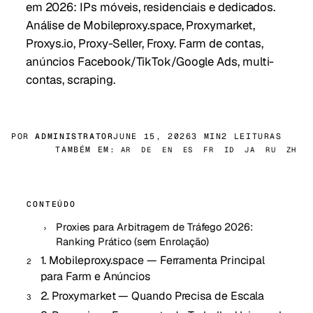
em 2026: IPs móveis, residenciais e dedicados.
Análise de Mobileproxy.space, Proxymarket,
Proxys.io, Proxy-Seller, Froxy. Farm de contas,
anúncios Facebook/TikTok/Google Ads, multi-
contas, scraping.
POR
ADMINISTRATOR
JUNE 15, 2026
3 MIN
2 LEITURAS
TAMBÉM EM:
AR
DE
EN
ES
FR
ID
JA
RU
ZH
CONTEÚDO
Proxies para Arbitragem de Tráfego 2026:
Ranking Prático (sem Enrolação)
1. Mobileproxy.space — Ferramenta Principal
para Farm e Anúncios
2. Proxymarket — Quando Precisa de Escala