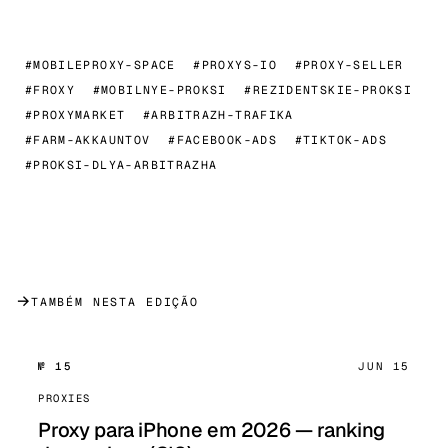
#MOBILEPROXY-SPACE
#PROXYS-IO
#PROXY-SELLER
#FROXY
#MOBILNYE-PROKSI
#REZIDENTSKIE-PROKSI
#PROXYMARKET
#ARBITRAZH-TRAFIKA
#FARM-AKKAUNTOV
#FACEBOOK-ADS
#TIKTOK-ADS
#PROKSI-DLYA-ARBITRAZHA
→
TAMBÉM NESTA EDIÇÃO
№ 15
JUN 15
PROXIES
Proxy para iPhone em 2026 — ranking