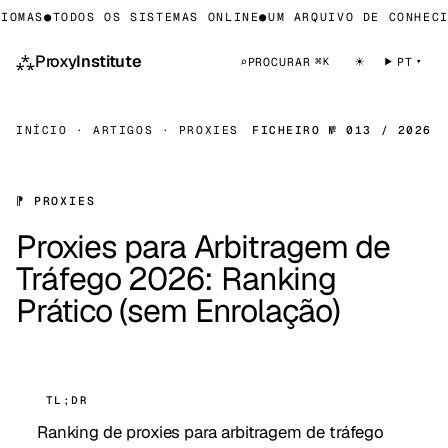
MAS
●
TODOS OS SISTEMAS ONLINE
●
UM ARQUIVO DE CONHECIME
⁂
Proxy
Institute
☀
⌕
PROCURAR
PT
⌘K
INÍCIO
·
ARTIGOS
·
PROXIES
FICHEIRO № 013 / 2026
⁋ PROXIES
Proxies para Arbitragem de
Tráfego 2026: Ranking
Prático (sem Enrolação)
TL;DR
Ranking de proxies para arbitragem de tráfego