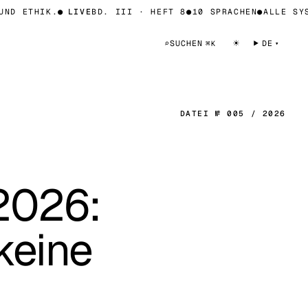
 ETHIK.
●
LIVE
BD. III · HEFT 8
●
10 SPRACHEN
●
ALLE SYSTE
☀
⌕
SUCHEN
DE
⌘K
DATEI № 005 / 2026
 2026:
keine