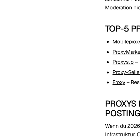
Moderation nic
TOP-5 P
Mobileprox
ProxyMarke
Proxys.io
– 
Proxy-Selle
Froxy
– Resi
PROXYS 
POSTING
Wenn du 2026 m
Infrastruktur. 