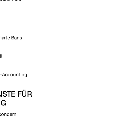
harte Bans
il
ti-Accounting
NSTE FÜR
NG
 sondern