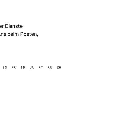
er Dienste
Bans beim Posten,
ES
FR
ID
JA
PT
RU
ZH