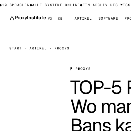
 SPRACHEN
●
ALLE SYSTEME ONLINE
●
EIN ARCHIV DES WISSENS
⁂
Proxy
Institute
ARTIKEL
SOFTWARE
PR
V3 · DE
START
·
ARTIKEL
·
PROXYS
⁋ PROXYS
TOP-5 P
Wo man 
Bans ka