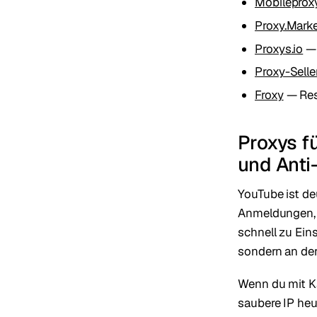
Mobileprox
Proxy.Mark
Proxys.io
— 
Proxy-Selle
Froxy
— Resi
Proxys f
und Anti
YouTube ist de
Anmeldungen, 
schnell zu Ein
sondern an der
Wenn du mit Ka
saubere IP heu