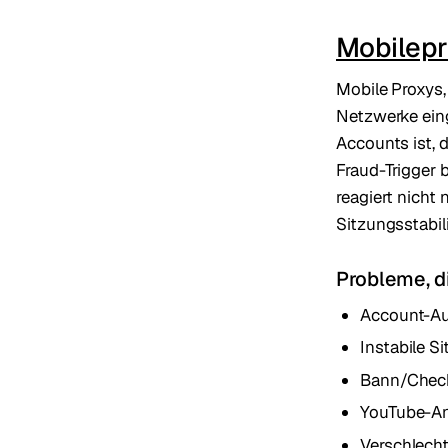
Mobilepr
Mobile Proxys,
Netzwerke eing
Accounts ist, d
Fraud-Trigger 
reagiert nicht 
Sitzungsstabili
Probleme, d
Account-Au
Instabile 
Bann/Check
YouTube-An
Verschlech