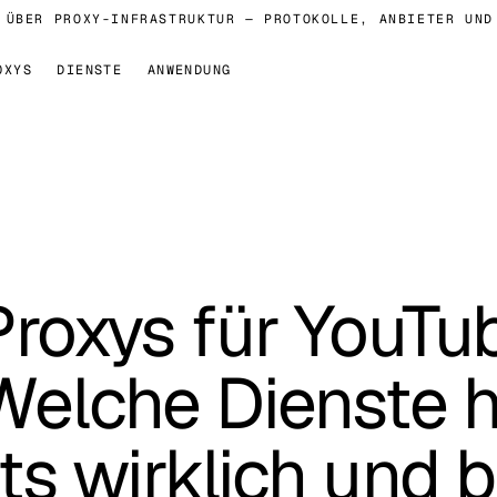
ER PROXY-INFRASTRUKTUR — PROTOKOLLE, ANBIETER UND ET
OXYS
DIENSTE
ANWENDUNG
roxys für YouTu
elche Dienste h
s wirklich und 