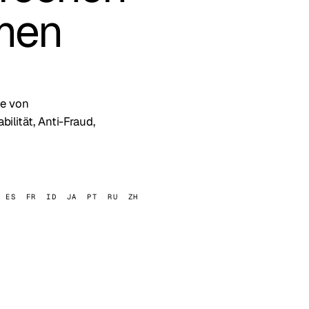
mmen
se von
bilität, Anti-Fraud,
ES
FR
ID
JA
PT
RU
ZH