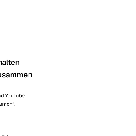
halten
 zusammen
nd YouTube
ärmen“.