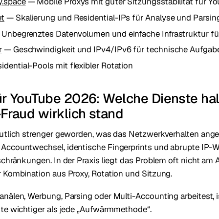
y.space
— Mobile Proxys mit guter Sitzungsstabilität für Y
et
— Skalierung und Residential-IPs für Analyse und Parsin
Unbegrenztes Datenvolumen und einfache Infrastruktur 
r
— Geschwindigkeit und IPv4/IPv6 für technische Aufgab
dential-Pools mit flexibler Rotation
ür YouTube 2026: Welche Dienste hal
-Fraud wirklich stand
utlich strenger geworden, was das Netzwerkverhalten ange
Accountwechsel, identische Fingerprints und abrupte IP-W
schränkungen. In der Praxis liegt das Problem oft nicht am 
 Kombination aus Proxy, Rotation und Sitzung.
nälen, Werbung, Parsing oder Multi-Accounting arbeitest, i
te wichtiger als jede „Aufwärmmethode“.