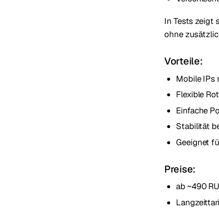
In Tests zeigt 
ohne zusätzli
Vorteile:
Mobile IPs 
Flexible Ro
Einfache P
Stabilität 
Geeignet f
Preise:
ab ~490 RU
Langzeittar