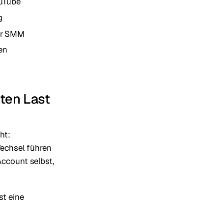
ouTube
g
für SMM
en
ten Last
ht:
echsel führen
Account selbst,
st eine