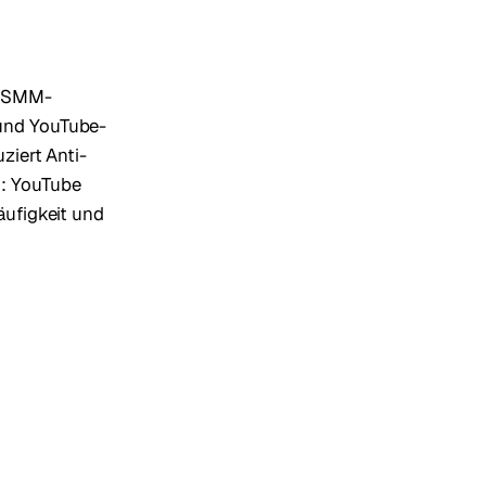
d SMM-
 und YouTube-
ziert Anti-
n: YouTube
äufigkeit und