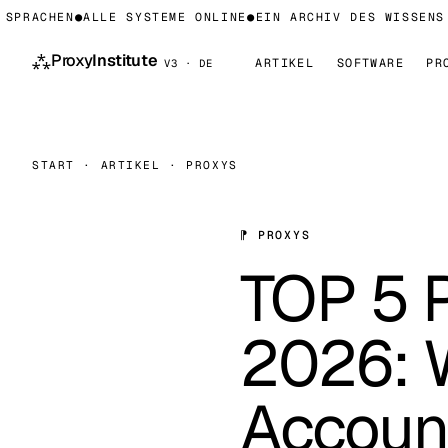
RACHEN
●
ALLE SYSTEME ONLINE
●
EIN ARCHIV DES WISSENS ÜB
⁂
Proxy
Institute
ARTIKEL
SOFTWARE
PR
V3 · DE
START
·
ARTIKEL
·
PROXYS
⁋ PROXYS
TOP 5 P
2026: W
Account