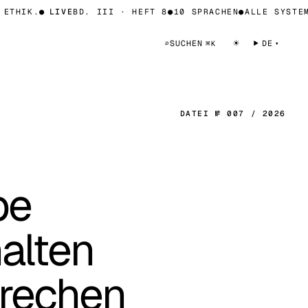
HIK.
●
LIVE
BD. III · HEFT 8
●
10 SPRACHEN
●
ALLE SYSTEME 
☀
⌕
SUCHEN
DE
⌘K
DATEI № 007 / 2026
be
alten
brechen