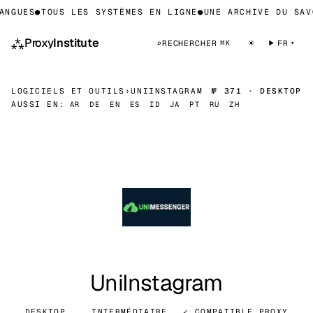
NGUES
●
TOUS LES SYSTÈMES EN LIGNE
●
UNE ARCHIVE DU SAVO
⁂
Proxy
Institute
☀
⌕
RECHERCHER
FR
⌘K
LOGICIELS ET OUTILS
›
UNIINSTAGRAM
№ 371 · DESKTOP
AUSSI EN:
AR
DE
EN
ES
ID
JA
PT
RU
ZH
UniInstagram
DESKTOP
INTERMÉDIAIRE
✓ COMPATIBLE PROXY