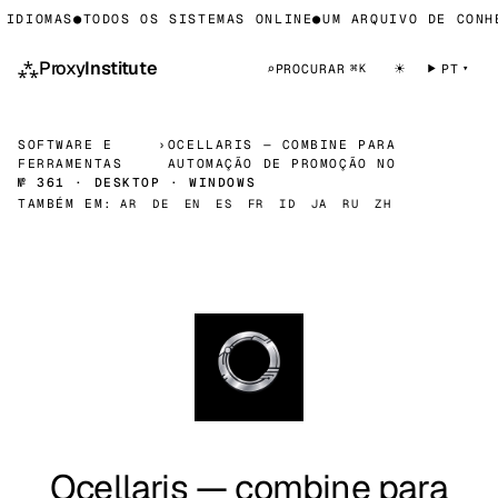
IDIOMAS
●
TODOS OS SISTEMAS ONLINE
●
UM ARQUIVO DE CONHE
⁂
Proxy
Institute
☀
⌕
PROCURAR
PT
⌘K
SOFTWARE E
›
OCELLARIS — COMBINE PARA
FERRAMENTAS
AUTOMAÇÃO DE PROMOÇÃO NO
№ 361 · DESKTOP · WINDOWS
TAMBÉM EM:
AR
DE
EN
ES
FR
ID
JA
RU
ZH
Ocellaris — combine para