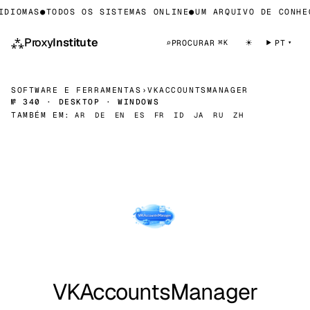
DIOMAS
●
TODOS OS SISTEMAS ONLINE
●
UM ARQUIVO DE CONHEC
⁂
Proxy
Institute
☀
⌕
PROCURAR
PT
⌘K
SOFTWARE E FERRAMENTAS
›
VKACCOUNTSMANAGER
№ 340 · DESKTOP · WINDOWS
TAMBÉM EM:
AR
DE
EN
ES
FR
ID
JA
RU
ZH
VKAccountsManager