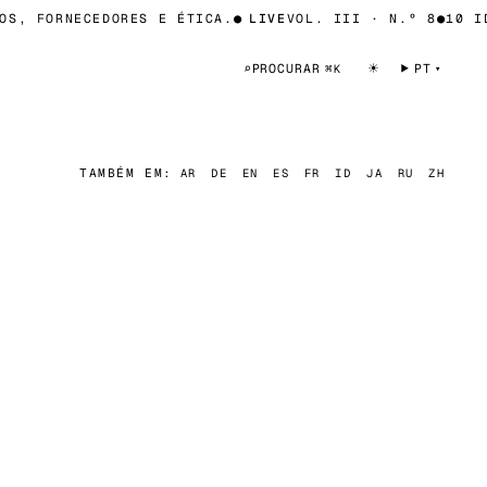
, FORNECEDORES E ÉTICA.
●
LIVE
VOL. III · N.º 8
●
10 IDI
☀
⌕
PROCURAR
PT
⌘K
TAMBÉM EM:
AR
DE
EN
ES
FR
ID
JA
RU
ZH