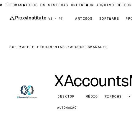
IDIOMAS
●
TODOS OS SISTEMAS ONLINE
●
UM ARQUIVO DE CONHE
⁂
Proxy
Institute
ARTIGOS
SOFTWARE
PR
V3 · PT
SOFTWARE E FERRAMENTAS
›
XACCOUNTSMANAGER
XAccounts
DESKTOP
MÉDIO
WINDOWS
✓
AUTOMAÇÃO