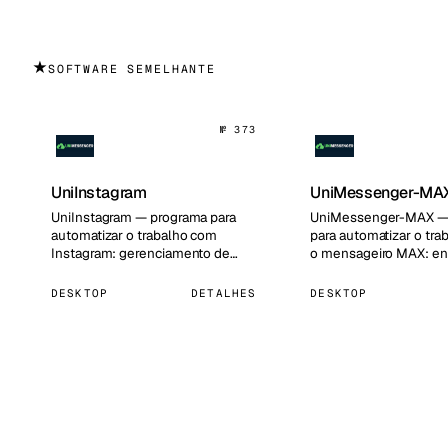
★
SOFTWARE SEMELHANTE
№ 373
UniInstagram
UniMessenger-MA
UniInstagram — programa para
UniMessenger-MAX —
automatizar o trabalho com
para automatizar o tr
Instagram: gerenciamento de
o mensageiro MAX: en
contas, auto-ações (inscrições,
inviting, coleta de res
curt…
ge…
DESKTOP
DETALHES
DESKTOP