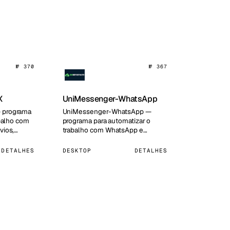
№ 370
№ 367
X
UniMessenger-WhatsApp
 programa
UniMessenger-WhatsApp —
abalho com
programa para automatizar o
vios,
trabalho com WhatsApp e
postas e
WhatsApp Business:
gerenciamento multi-conta…
DETALHES
DESKTOP
DETALHES