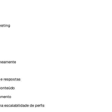
keting
aneamente
 e respostas
 conteúdo
jamento
 escalabilidade de perfis