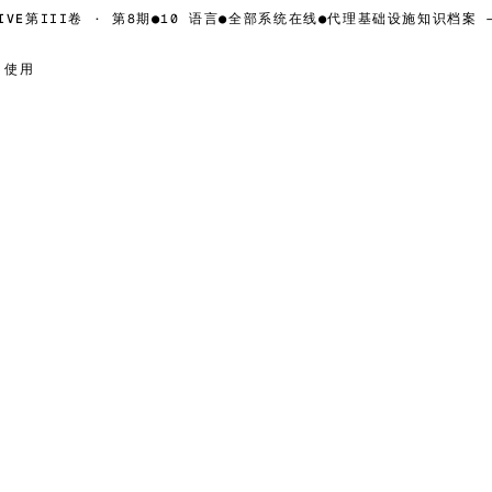
VE
第III卷 · 第8期
●
10 语言
●
全部系统在线
●
代理基础设施知识档案 —
使用