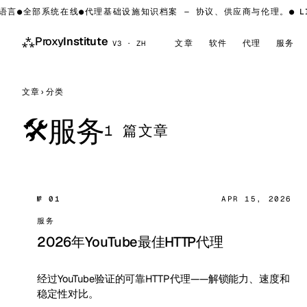
语言
●
全部系统在线
●
代理基础设施知识档案 — 协议、供应商与伦理。
●
LI
⁂
Proxy
Institute
文章
软件
代理
服务
V3 · ZH
文章
›
分类
服务
🛠
1 篇文章
№ 01
APR 15, 2026
服务
2026年YouTube最佳HTTP代理
经过YouTube验证的可靠HTTP代理——解锁能力、速度和
稳定性对比。