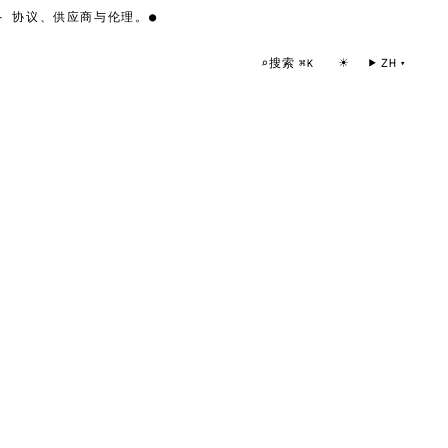
 协议、供应商与伦理。
●
☀
搜索
⌕
ZH
⌘K