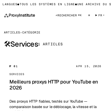
 LANGUES
●
TOUS LES SYSTÈMES EN LIGNE
●
UNE ARCHIVE DU S
⁂
Proxy
Institute
☀
⌕
RECHERCHER
FR
⌘K
ARTICLES
›
CATÉGORIE
Services
🛠
1 ARTICLES
№ 01
APR 15, 2026
SERVICES
Meilleurs proxys HTTP pour YouTube en
2026
Des proxys HTTP fiables, testés sur YouTube —
comparaison basée sur le déblocage, la vitesse et la