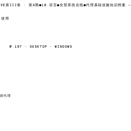
E
第III卷 · 第8期
●
10 语言
●
全部系统在线
●
代理基础设施知识档案 —
使用
№ 197 · DESKTOP · WINDOWS
兼容代理