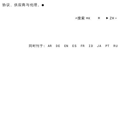
 协议、供应商与伦理。
●
☀
搜索
⌕
ZH
⌘K
同时刊于:
AR
DE
EN
ES
FR
ID
JA
PT
RU