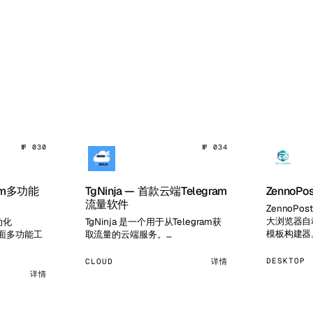
№ 030
№ 034
gram多功能
TgNinja — 首款云端Telegram
ZennoPos
流量软件
ZennoPo
大浏览器自
动化
TgNinja 是一个用于从Telegram获
模板构建器
桌面多功能工
取流量的云端服务。…
DESKTOP
CLOUD
详情
详情