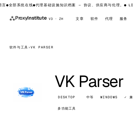
言
●
全部系统在线
●
代理基础设施知识档案 — 协议、供应商与伦理。
●
LIV
⁂
Proxy
Institute
文章
软件
代理
服务
V3 · ZH
软件与工具
›
VK PARSER
VK Parser
DESKTOP
中等
WINDOWS
✓ 
多功能工具