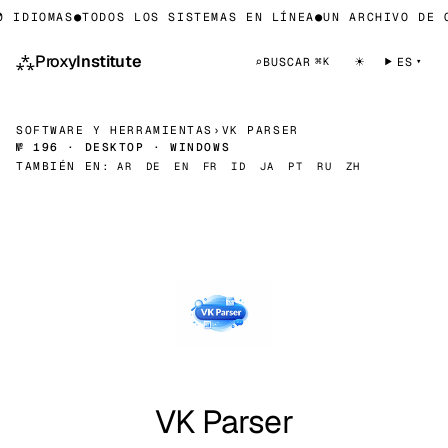
 IDIOMAS
●
TODOS LOS SISTEMAS EN LÍNEA
●
UN ARCHIVO DE C
⁂
Proxy
Institute
☀
⌕
BUSCAR
ES
⌘K
SOFTWARE Y HERRAMIENTAS
›
VK PARSER
№ 196 · DESKTOP · WINDOWS
TAMBIÉN EN:
AR
DE
EN
FR
ID
JA
PT
RU
ZH
VK Parser