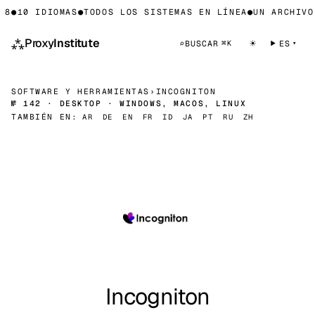
8
●
10 IDIOMAS
●
TODOS LOS SISTEMAS EN LÍNEA
●
UN ARCHIVO 
⁂
Proxy
Institute
☀
⌕
BUSCAR
ES
⌘K
SOFTWARE Y HERRAMIENTAS
›
INCOGNITON
№ 142 · DESKTOP · WINDOWS, MACOS, LINUX
TAMBIÉN EN:
AR
DE
EN
FR
ID
JA
PT
RU
ZH
Incogniton