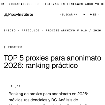
 IDIOMAS
●
TODOS LOS SISTEMAS EN LÍNEA
●
UN ARCHIVO DE C
⁂
Proxy
Institute
☀
⌕
BUSCAR
ES
⌘K
INICIO
·
ARTÍCULOS
·
PROXIES
ARCHIVO № 010 / 2026
⁋ PROXIES
TOP 5 proxies para anonimato
2026: ranking práctico
TL;DR
Ranking de proxies para anonimato en 2026:
móviles, residenciales y DC. Análisis de