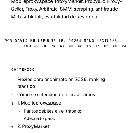
Mobileproxy.space, ProxyMarket, Proxys.io, Proxy-
Seller, Froxy. Arbitraje, SMM, scraping, antifraude
Meta y TikTok, estabilidad de sesiones.
POR
DAVID MÜLLER
JUNE 15, 2026
4 MIN
0 LECTURAS
TAMBIÉN EN:
AR
DE
EN
FR
ID
JA
PT
RU
ZH
CONTENIDO
Proxies para anonimato en 2026: ranking
práctico
Cómo se seleccionaron los servicios
1. Mobileproxy.space
Puntos débiles en el trabajo:
Adecuado para:
2. ProxyMarket