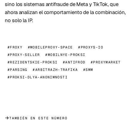
sino los sistemas antifraude de Meta y TikTok, que
ahora analizan el comportamiento de la combinación,
no solo la IP.
#FROXY
#MOBILEPROXY-SPACE
#PROXYS-IO
#PROXY-SELLER
#MOBILNYE-PROKSI
#REZIDENTSKIE-PROKSI
#ANTIFROD
#PROXYMARKET
#PARSING
#ARBITRAZH-TRAFIKA
#SMM
#PROKSI-DLYA-ANONIMNOSTI
→
TAMBIÉN EN ESTE NÚMERO