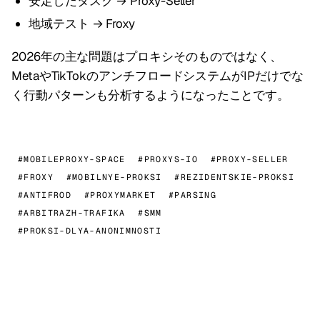
安定したタスク → Proxy-Seller
地域テスト → Froxy
2026年の主な問題はプロキシそのものではなく、
MetaやTikTokのアンチフロードシステムがIPだけでな
く行動パターンも分析するようになったことです。
#MOBILEPROXY-SPACE
#PROXYS-IO
#PROXY-SELLER
#FROXY
#MOBILNYE-PROKSI
#REZIDENTSKIE-PROKSI
#ANTIFROD
#PROXYMARKET
#PARSING
#ARBITRAZH-TRAFIKA
#SMM
#PROKSI-DLYA-ANONIMNOSTI