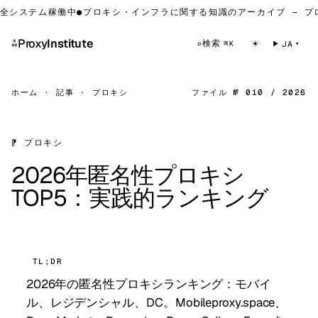
システム稼働中
●
プロキシ・インフラに関する知識のアーカイブ — プロ
⁂
Proxy
Institute
☀
検索
⌕
JA
⌘K
ホーム
·
記事
·
プロキシ
ファイル № 010 / 2026
⁋ プロキシ
2026年匿名性プロキシ
TOP5：実践的ランキング
TL;DR
2026年の匿名性プロキシランキング：モバイ
ル、レジデンシャル、DC。Mobileproxy.space、