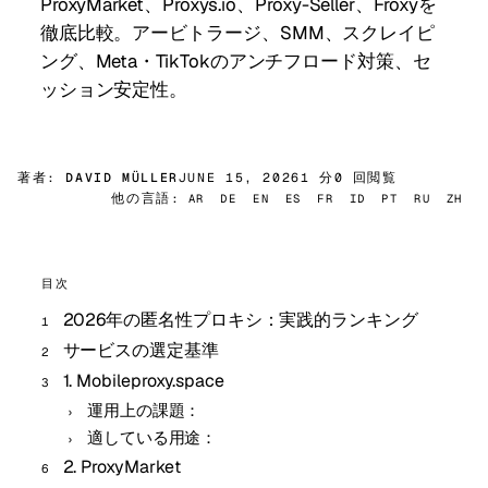
ProxyMarket、Proxys.io、Proxy-Seller、Froxyを
徹底比較。アービトラージ、SMM、スクレイピ
ング、Meta・TikTokのアンチフロード対策、セ
ッション安定性。
著者:
DAVID MÜLLER
JUNE 15, 2026
1 分
0 回閲覧
他の言語:
AR
DE
EN
ES
FR
ID
PT
RU
ZH
目次
2026年の匿名性プロキシ：実践的ランキング
サービスの選定基準
1. Mobileproxy.space
運用上の課題：
適している用途：
2. ProxyMarket