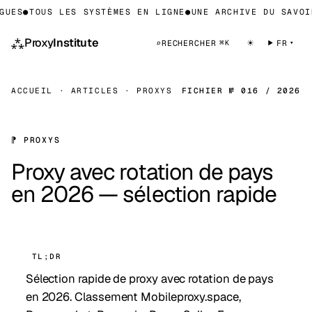
ES
●
TOUS LES SYSTÈMES EN LIGNE
●
UNE ARCHIVE DU SAVOIR 
⁂
Proxy
Institute
☀
⌕
RECHERCHER
FR
⌘K
ACCUEIL
·
ARTICLES
·
PROXYS
FICHIER № 016 / 2026
⁋ PROXYS
Proxy avec rotation de pays
en 2026 — sélection rapide
TL;DR
Sélection rapide de proxy avec rotation de pays
en 2026. Classement Mobileproxy.space,