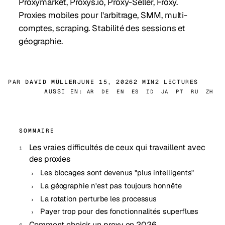
Proxymarket, Proxys.io, Proxy-Seller, Froxy.
Proxies mobiles pour l'arbitrage, SMM, multi-
comptes, scraping. Stabilité des sessions et
géographie.
PAR
DAVID MÜLLER
JUNE 15, 2026
2 MIN
2 LECTURES
AUSSI EN:
AR
DE
EN
ES
ID
JA
PT
RU
ZH
SOMMAIRE
Les vraies difficultés de ceux qui travaillent avec
des proxies
Les blocages sont devenus "plus intelligents"
La géographie n'est pas toujours honnête
La rotation perturbe les processus
Payer trop pour des fonctionnalités superflues
Comment choisir un proxy en 2026