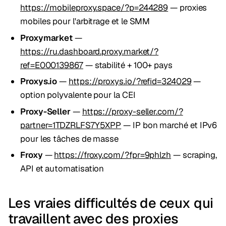
https://mobileproxy.space/?p=244289
— proxies
mobiles pour l'arbitrage et le SMM
Proxymarket
—
https://ru.dashboard.proxy.market/?
ref=E000139867
— stabilité + 100+ pays
Proxys.io
—
https://proxys.io/?refid=324029
—
option polyvalente pour la CEI
Proxy-Seller
—
https://proxy-seller.com/?
partner=1TDZRLFS7Y5XPP
— IP bon marché et IPv6
pour les tâches de masse
Froxy
—
https://froxy.com/?fpr=9phlzh
— scraping,
API et automatisation
Les vraies difficultés de ceux qui
travaillent avec des proxies