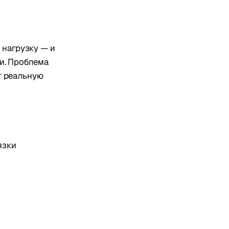
 нагрузку — и
ки. Проблема
ют реальную
язки