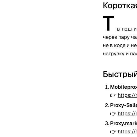
Коротка
Т
ы подни
через пару ча
не в коде и н
нагрузку и па
Быстрый
Mobilepro
👉
https:/
Proxy-Sell
👉
https:/
Proxy.mar
👉
https:/