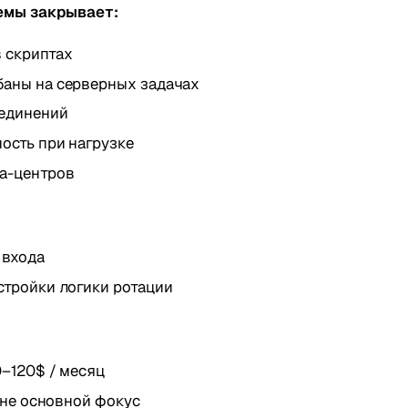
емы закрывает:
в скриптах
баны на серверных задачах
единений
ость при нагрузке
та-центров
 входа
стройки логики ротации
0–120$ / месяц
l: не основной фокус