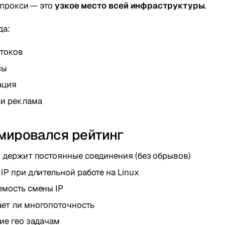
 прокси — это
узкое место всей инфраструктуры
.
да:
отоков
сы
ация
ли реклама
мировался рейтинг
и держит постоянные соединения (без обрывов)
IP при длительной работе на Linux
емость смены IP
ет ли многопоточность
ие гео задачам