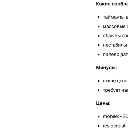
Какие пробл
таймауты 
массовые 
обрывы со
нестабильн
палево да
Минусы:
выше цена
требует на
Цены:
mobile: ~3
residentia