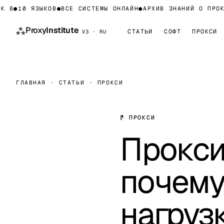
●
10 ЯЗЫКОВ
●
ВСЕ СИСТЕМЫ ОНЛАЙН
●
АРХИВ ЗНАНИЙ О ПРОКСИ-
⁂
Proxy
Institute
СТАТЬИ
СОФТ
ПРОКСИ
V3 · RU
ГЛАВНАЯ
·
СТАТЬИ
·
ПРОКСИ
⁋ ПРОКСИ
Прокси
почему
нагруз