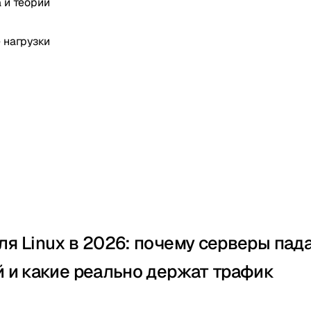
а и теории
 нагрузки
ля Linux в 2026: почему серверы пад
й и какие реально держат трафик