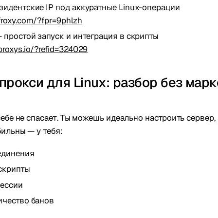
зидентские IP под аккуратные Linux-операции
/froxy.com/?fpr=9phlzh
 простой запуск и интеграция в скрипты
proxys.io/?refid=324029
прокси для Linux: разбор без марк
себе не спасает. Ты можешь идеально настроить сервер,
ильны — у тебя:
единения
скрипты
сессии
ичество банов