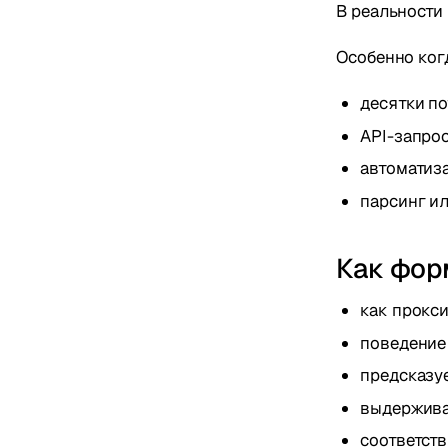
В реальности
Особенно ког
десятки п
API-запро
автоматиз
парсинг и
Как фор
как прокс
поведение 
предсказу
выдержива
соответств