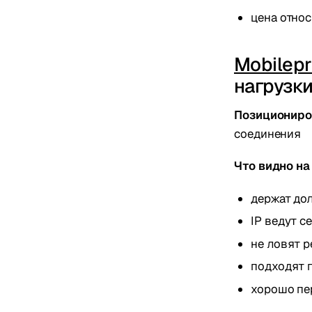
цена относ
Mobilepr
нагрузк
Позициониро
соединения
Что видно на
держат дол
IP ведут с
не ловят р
подходят п
хорошо пе