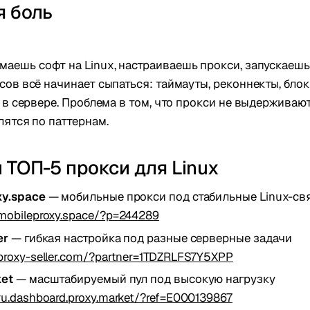
я боль
маешь софт на Linux, настраиваешь прокси, запускаешь
сов всё начинает сыпаться: таймауты, реконнекты, бло
е в сервере. Проблема в том, что прокси не выдержива
лятся по паттернам.
 ТОП-5 прокси для Linux
xy.space
— мобильные прокси под стабильные Linux-св
/mobileproxy.space/?p=244289
er
— гибкая настройка под разные серверные задачи
/proxy-seller.com/?partner=1TDZRLFS7Y5XPP
ket
— масштабируемый пул под высокую нагрузку
/ru.dashboard.proxy.market/?ref=E000139867