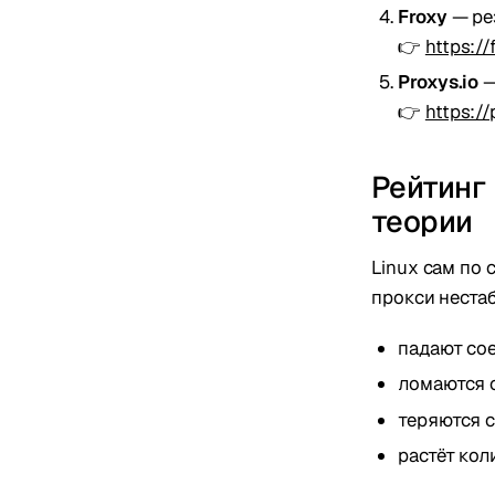
Froxy
— ре
👉
https:/
Proxys.io
—
👉
https://
Рейтинг 
теории
Linux сам по 
прокси нестаб
падают со
ломаются 
теряются 
растёт кол