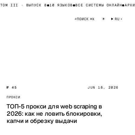
ОМ III · ВЫПУСК 8
●
10 ЯЗЫКОВ
●
ВСЕ СИСТЕМЫ ОНЛАЙН
●
АРХИВ
☀
⌕
ПОИСК
RU
⌘K
№ 45
JUN 18, 2026
ПРОКСИ
ТОП-5 прокси для web scraping в
2026: как не ловить блокировки,
капчи и обрезку выдачи