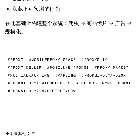
负载下可预测的行为
在此基础上构建整个系统：爬虫 → 商品卡片 → 广告 →
规模化。
#FROXY
#MOBILEPROXY-SPACE
#PROXYS-IO
#PROXY-SELLER
#MOBILNYE-PROKSI
#PROXY-MARKET
#MULTIAKKAUNTING
#PARSING
#PROKSI-DLYA-OZON
#PROKSI-DLYA-WILDBERRIES
#TOP-MOBILNYKH-PROKSI
#PROKSI-DLYA-MARKETPLEYSOV
→
本期其他文章