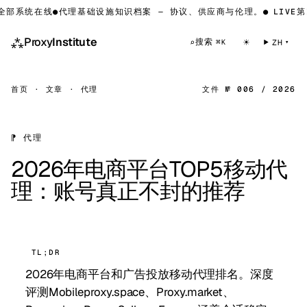
部系统在线
●
代理基础设施知识档案 — 协议、供应商与伦理。
●
LIVE
第II
⁂
Proxy
Institute
☀
搜索
⌕
ZH
⌘K
首页
·
文章
·
代理
文件 № 006 / 2026
⁋ 代理
2026年电商平台TOP5移动代
理：账号真正不封的推荐
TL;DR
2026年电商平台和广告投放移动代理排名。深度
评测Mobileproxy.space、Proxy.market、