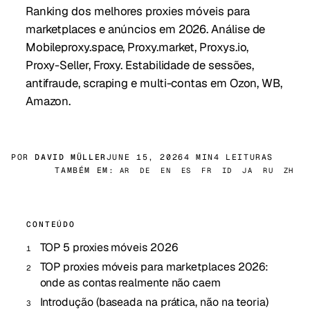
Ranking dos melhores proxies móveis para
marketplaces e anúncios em 2026. Análise de
Mobileproxy.space, Proxy.market, Proxys.io,
Proxy-Seller, Froxy. Estabilidade de sessões,
antifraude, scraping e multi-contas em Ozon, WB,
Amazon.
POR
DAVID MÜLLER
JUNE 15, 2026
4 MIN
4 LEITURAS
TAMBÉM EM:
AR
DE
EN
ES
FR
ID
JA
RU
ZH
CONTEÚDO
TOP 5 proxies móveis 2026
TOP proxies móveis para marketplaces 2026:
onde as contas realmente não caem
Introdução (baseada na prática, não na teoria)