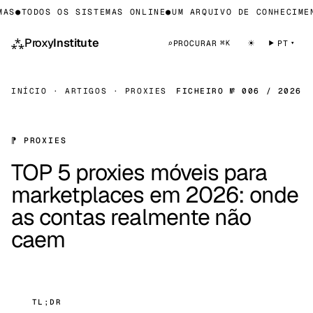
●
TODOS OS SISTEMAS ONLINE
●
UM ARQUIVO DE CONHECIMENTO
⁂
Proxy
Institute
☀
⌕
PROCURAR
PT
⌘K
INÍCIO
·
ARTIGOS
·
PROXIES
FICHEIRO № 006 / 2026
⁋ PROXIES
TOP 5 proxies móveis para
marketplaces em 2026: onde
as contas realmente não
caem
TL;DR