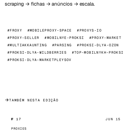
scraping → fichas → anúncios → escala.
#FROXY
#MOBILEPROXY-SPACE
#PROXYS-IO
#PROXY-SELLER
#MOBILNYE-PROKSI
#PROXY-MARKET
#MULTIAKKAUNTING
#PARSING
#PROKSI-DLYA-OZON
#PROKSI-DLYA-WILDBERRIES
#TOP-MOBILNYKH-PROKSI
#PROKSI-DLYA-MARKETPLEYSOV
→
TAMBÉM NESTA EDIÇÃO
№ 17
JUN 15
PROXIES