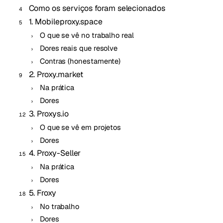
Como os serviços foram selecionados
1. Mobileproxy.space
O que se vê no trabalho real
Dores reais que resolve
Contras (honestamente)
2. Proxy.market
Na prática
Dores
3. Proxys.io
O que se vê em projetos
Dores
4. Proxy-Seller
Na prática
Dores
5. Froxy
No trabalho
Dores