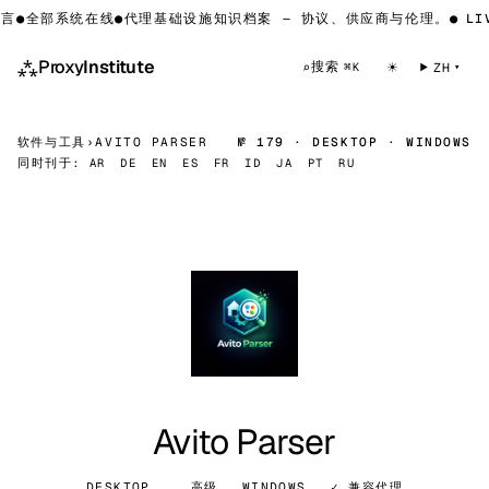
言
●
全部系统在线
●
代理基础设施知识档案 — 协议、供应商与伦理。
●
LIV
⁂
Proxy
Institute
☀
搜索
⌕
ZH
⌘K
软件与工具
›
AVITO PARSER
№ 179 · DESKTOP · WINDOWS
同时刊于:
AR
DE
EN
ES
FR
ID
JA
PT
RU
Avito Parser
DESKTOP
高级
WINDOWS
✓ 兼容代理