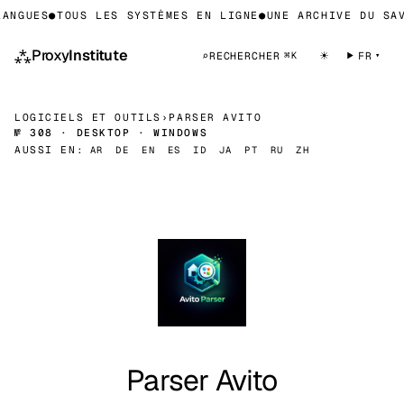
ANGUES
●
TOUS LES SYSTÈMES EN LIGNE
●
UNE ARCHIVE DU SAV
⁂
Proxy
Institute
☀
⌕
RECHERCHER
FR
⌘K
LOGICIELS ET OUTILS
›
PARSER AVITO
№ 308 · DESKTOP · WINDOWS
AUSSI EN:
AR
DE
EN
ES
ID
JA
PT
RU
ZH
Parser Avito