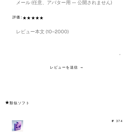
★
★
★
★
★
評価:
レビューを送信 →
★
類似ソフト
№ 374