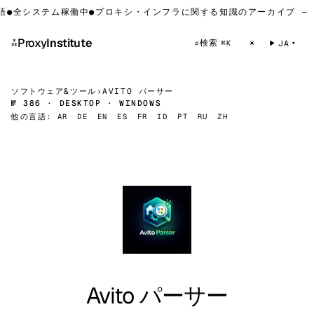
●
全システム稼働中
●
プロキシ・インフラに関する知識のアーカイブ — 
⁂
Proxy
Institute
☀
検索
⌕
JA
⌘K
ソフトウェア&ツール
›
AVITO パーサー
№ 386 · DESKTOP · WINDOWS
他の言語:
AR
DE
EN
ES
FR
ID
PT
RU
ZH
Avito パーサー