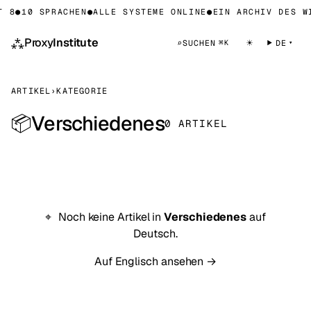
T 8
●
10 SPRACHEN
●
ALLE SYSTEME ONLINE
●
EIN ARCHIV DES W
⁂
Proxy
Institute
☀
⌕
SUCHEN
DE
⌘K
ARTIKEL
›
KATEGORIE
Verschiedenes
📦
0 ARTIKEL
Noch keine Artikel in
Verschiedenes
auf
Deutsch.
Auf Englisch ansehen →