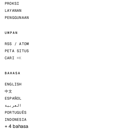
PROKSI
LAYANAN
PENGGUNAAN
UMPAN
RSS / ATOM
PETA SITUS
CARI
⌘K
BAHASA
ENGLISH
中文
ESPAÑOL
العربية
PORTUGUÊS
INDONESIA
+ 4 bahasa