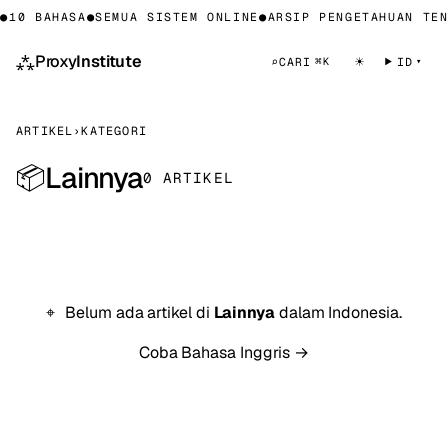
●
10 BAHASA
●
SEMUA SISTEM ONLINE
●
ARSIP PENGETAHUAN TEN
⁂
Proxy
Institute
☀
⌕
CARI
ID
⌘K
ARTIKEL
›
KATEGORI
Lainnya
📦
0 ARTIKEL
Belum ada artikel di
Lainnya
dalam Indonesia.
Coba Bahasa Inggris →