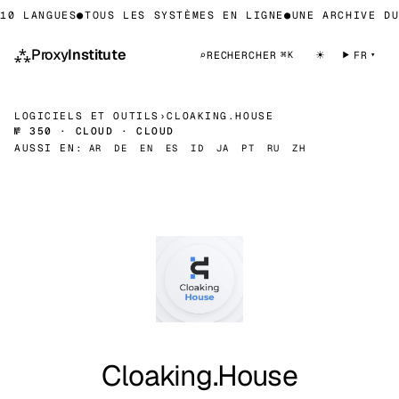
0 LANGUES
●
TOUS LES SYSTÈMES EN LIGNE
●
UNE ARCHIVE DU 
⁂
Proxy
Institute
☀
⌕
RECHERCHER
FR
⌘K
LOGICIELS ET OUTILS
›
CLOAKING.HOUSE
№ 350 · CLOUD · CLOUD
AUSSI EN:
AR
DE
EN
ES
ID
JA
PT
RU
ZH
Cloaking.House