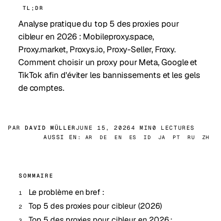
TL;DR
Analyse pratique du top 5 des proxies pour
cibleur en 2026 : Mobileproxy.space,
Proxy.market, Proxys.io, Proxy-Seller, Froxy.
Comment choisir un proxy pour Meta, Google et
TikTok afin d'éviter les bannissements et les gels
de comptes.
PAR
DAVID MÜLLER
JUNE 15, 2026
4 MIN
0 LECTURES
AUSSI EN:
AR
DE
EN
ES
ID
JA
PT
RU
ZH
SOMMAIRE
Le problème en bref :
Top 5 des proxies pour cibleur (2026)
Top 5 des proxies pour cibleur en 2026 :