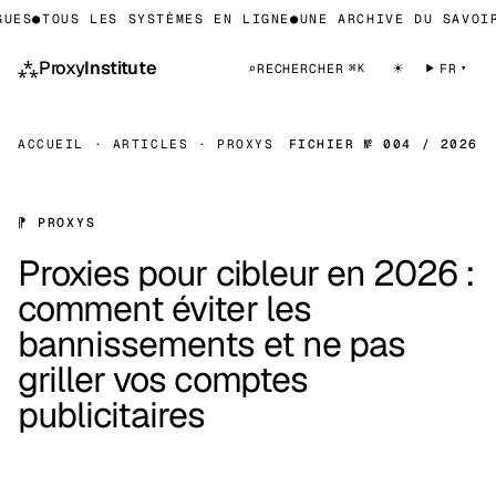
S
●
TOUS LES SYSTÈMES EN LIGNE
●
UNE ARCHIVE DU SAVOIR S
⁂
Proxy
Institute
☀
⌕
RECHERCHER
FR
⌘K
ACCUEIL
·
ARTICLES
·
PROXYS
FICHIER № 004 / 2026
⁋ PROXYS
Proxies pour cibleur en 2026 :
comment éviter les
bannissements et ne pas
griller vos comptes
publicitaires