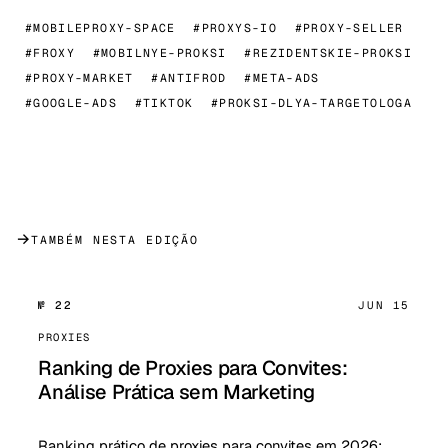
#MOBILEPROXY-SPACE
#PROXYS-IO
#PROXY-SELLER
#FROXY
#MOBILNYE-PROKSI
#REZIDENTSKIE-PROKSI
#PROXY-MARKET
#ANTIFROD
#META-ADS
#GOOGLE-ADS
#TIKTOK
#PROKSI-DLYA-TARGETOLOGA
→
TAMBÉM NESTA EDIÇÃO
№ 22
JUN 15
PROXIES
Ranking de Proxies para Convites:
Análise Prática sem Marketing
Ranking prático de proxies para convites em 2026: