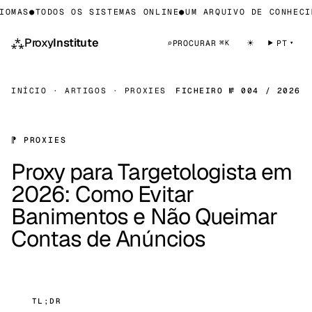
MAS
●
TODOS OS SISTEMAS ONLINE
●
UM ARQUIVO DE CONHECIME
⁂
Proxy
Institute
☀
⌕
PROCURAR
PT
⌘K
INÍCIO
·
ARTIGOS
·
PROXIES
FICHEIRO № 004 / 2026
⁋ PROXIES
Proxy para Targetologista em
2026: Como Evitar
Banimentos e Não Queimar
Contas de Anúncios
TL;DR