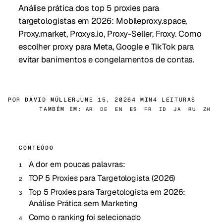
Análise prática dos top 5 proxies para
targetologistas em 2026: Mobileproxy.space,
Proxy.market, Proxys.io, Proxy-Seller, Froxy. Como
escolher proxy para Meta, Google e TikTok para
evitar banimentos e congelamentos de contas.
POR
DAVID MÜLLER
JUNE 15, 2026
4 MIN
4 LEITURAS
TAMBÉM EM:
AR
DE
EN
ES
FR
ID
JA
RU
ZH
CONTEÚDO
A dor em poucas palavras:
TOP 5 Proxies para Targetologista (2026)
Top 5 Proxies para Targetologista em 2026:
Análise Prática sem Marketing
Como o ranking foi selecionado