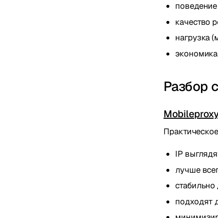
поведение 
качество р
нагрузка (
экономика
Разбор 
Mobileproxy
Практическое
IP выгляд
лучше все
стабильно 
подходят д
минимизир