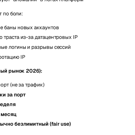
 по боли:
е баны новых аккаунтов
 траста из-за датацентровых IP
ные логины и разрывы сессий
ротацию IP
ый рынок 2026):
порт (не за трафик)
ки за порт
неделя
 месяц
ычно безлимитный (fair use)