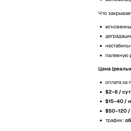
Что закрывает
мгновенны
деградацию
нестабиль
палевную 
Цена (реальн
оплата за 
$2–6 / сут
$15–40 / 
$50–120 /
трафик:
об