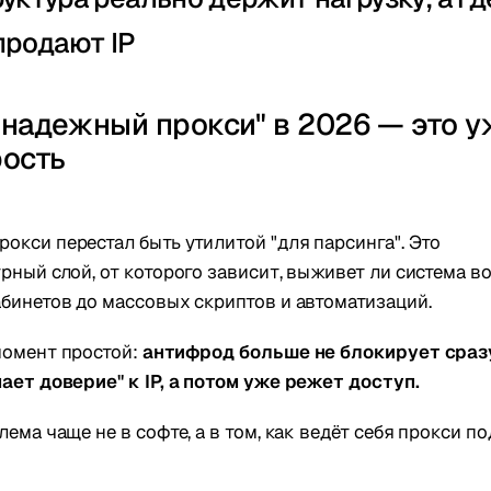
продают IP
"надежный прокси" в 2026 — это у
рость
рокси перестал быть утилитой "для парсинга". Это
рный слой, от которого зависит, выживет ли система в
бинетов до массовых скриптов и автоматизаций.
омент простой:
антифрод больше не блокирует сраз
ает доверие" к IP, а потом уже режет доступ.
ема чаще не в софте, а в том, как ведёт себя прокси по