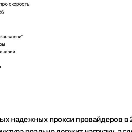
 про скорость
26
льзователи"
уры
ценарии
и
мых надежных прокси провайдеров в 
уктура реально держит нагрузку, а гд