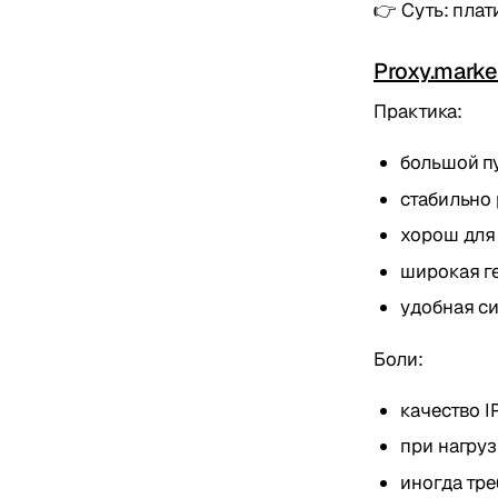
👉 Суть: плат
Proxy.marke
Практика:
большой пул
стабильно
хорош для 
широкая г
удобная с
Боли:
качество I
при нагру
иногда тр