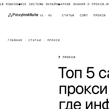
ЯЗЫКОВ
●
ВСЕ СИСТЕМЫ ОНЛАЙН
●
АРХИВ ЗНАНИЙ О ПРОКСИ-ИНФР
⁂
Proxy
Institute
СТАТЬИ
СОФТ
ПРОКСИ
V3 · RU
ГЛАВНАЯ
·
СТАТЬИ
·
ПРОКСИ
⁋ ПРОКСИ
Топ 5 
прокси
где ин