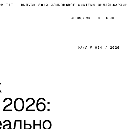
III · ВЫПУСК 8
●
10 ЯЗЫКОВ
●
ВСЕ СИСТЕМЫ ОНЛАЙН
●
АРХИВ ЗН
☀
⌕
ПОИСК
RU
⌘K
ФАЙЛ № 034 / 2026
х
 2026:
еально