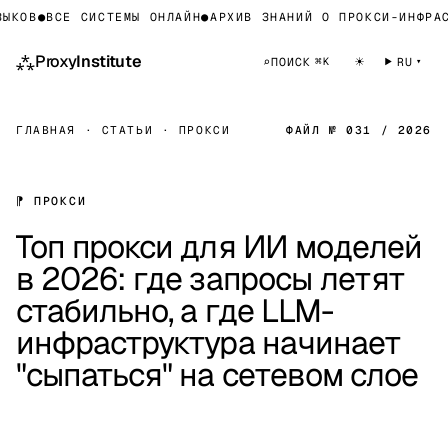
ОВ
●
ВСЕ СИСТЕМЫ ОНЛАЙН
●
АРХИВ ЗНАНИЙ О ПРОКСИ-ИНФРАСТР
⁂
Proxy
Institute
☀
⌕
ПОИСК
RU
⌘K
ГЛАВНАЯ
·
СТАТЬИ
·
ПРОКСИ
ФАЙЛ № 031 / 2026
⁋ ПРОКСИ
Топ прокси для ИИ моделей
в 2026: где запросы летят
стабильно, а где LLM-
инфраструктура начинает
"сыпаться" на сетевом слое