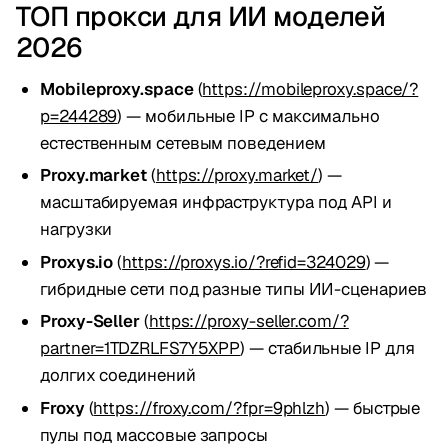
ТОП прокси для ИИ моделей
2026
Mobileproxy.space
(
https://mobileproxy.space/?
p=244289
) — мобильные IP с максимально
естественным сетевым поведением
Proxy.market
(
https://proxy.market/
) —
масштабируемая инфраструктура под API и
нагрузки
Proxys.io
(
https://proxys.io/?refid=324029
) —
гибридные сети под разные типы ИИ-сценариев
Proxy-Seller
(
https://proxy-seller.com/?
partner=1TDZRLFS7Y5XPP
) — стабильные IP для
долгих соединений
Froxy
(
https://froxy.com/?fpr=9phlzh
) — быстрые
пулы под массовые запросы