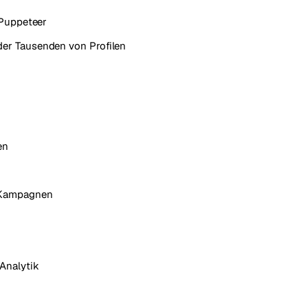
 Puppeteer
er Tausenden von Profilen
en
-Kampagnen
Analytik