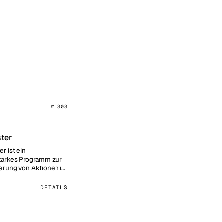
№ 303
ter
r ist ein
tarkes Programm zur
erung von Aktionen im
hne Code schreiben zu
DETAILS