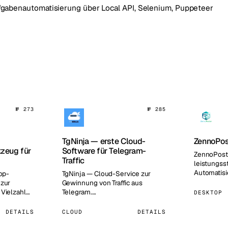
fgabenautomatisierung über Local API, Selenium, Puppeteer
№ 273
№ 285
TgNinja — erste Cloud-
ZennoPos
zeug für
Software für Telegram-
ZennoPoste
Traffic
leistungss
Automatisi
top-
TgNinja — Cloud-Service zur
Browser, o
 zur
Gewinnung von Traffic aus
müssen…
 Vielzahl
Telegram.…
DESKTOP
ram.…
DETAILS
CLOUD
DETAILS