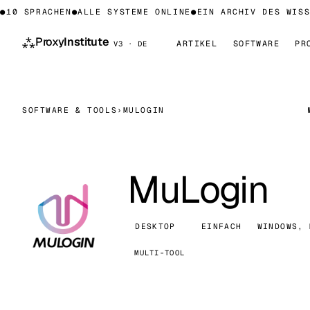
10 SPRACHEN
●
ALLE SYSTEME ONLINE
●
EIN ARCHIV DES WISSE
⁂
Proxy
Institute
ARTIKEL
SOFTWARE
PR
V3 · DE
SOFTWARE & TOOLS
›
MULOGIN
MuLogin
DESKTOP
EINFACH
WINDOWS, 
MULTI-TOOL