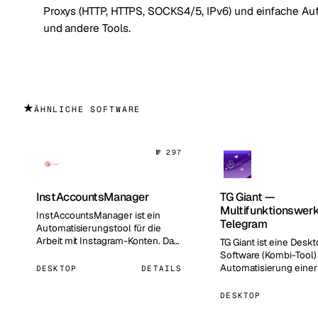
Proxys (HTTP, HTTPS, SOCKS4/5, IPv6) und einfache Au
und andere Tools.
★
ÄHNLICHE SOFTWARE
№ 297
InstAccountsManager
TG Giant —
Multifunktionswerk
InstAccountsManager ist ein
Telegram
Automatisierungstool für die
Arbeit mit Instagram-Konten. Das
TG Giant ist eine Desk
Programm hilft, die Profilakti…
Software (Kombi-Tool)
Automatisierung einer
DESKTOP
DETAILS
von Aufgaben in Teleg
DESKTOP