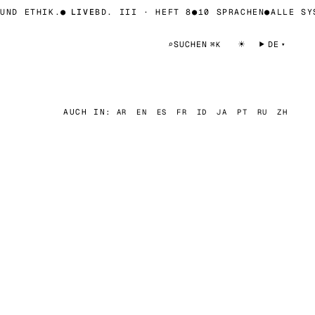
ND ETHIK.
●
LIVE
BD. III · HEFT 8
●
10 SPRACHEN
●
ALLE SYST
☀
⌕
SUCHEN
DE
⌘K
AUCH IN:
AR
EN
ES
FR
ID
JA
PT
RU
ZH