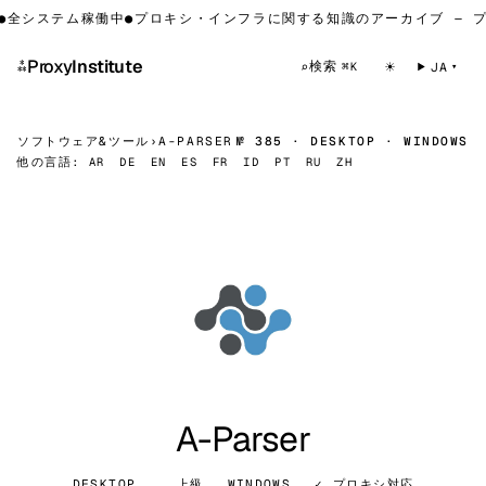
全システム稼働中
●
プロキシ・インフラに関する知識のアーカイブ — プ
⁂
Proxy
Institute
☀
検索
⌕
JA
⌘K
ソフトウェア&ツール
›
A-PARSER
№ 385 · DESKTOP · WINDOWS
他の言語:
AR
DE
EN
ES
FR
ID
PT
RU
ZH
A-Parser
DESKTOP
上級
WINDOWS
✓ プロキシ対応